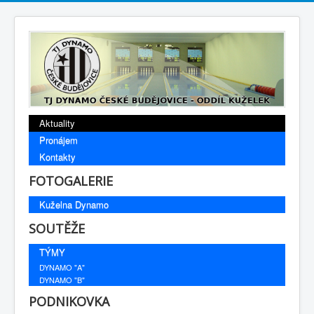
Aktuality
Pronájem
Kontakty
FOTOGALERIE
Kuželna Dynamo
SOUTĚŽE
TÝMY
DYNAMO "A"
DYNAMO "B"
PODNIKOVKA