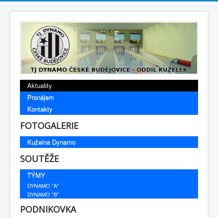
Aktuality
Pronájem
Kontakty
FOTOGALERIE
Kuželna Dynamo
SOUTĚŽE
TÝMY
DYNAMO "A"
DYNAMO "B"
PODNIKOVKA